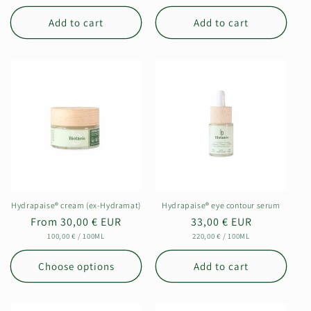
PRICE
PRICE
Add to cart
Add to cart
Hydrapaise® cream (ex-Hydramat)
Hydrapaise® eye contour serum
Regular
From 30,00 € EUR
Regular
33,00 € EUR
UNIT
PER
UNIT
PER
price
100,00 €
/
100ML
price
220,00 €
/
100ML
PRICE
PRICE
Choose options
Add to cart