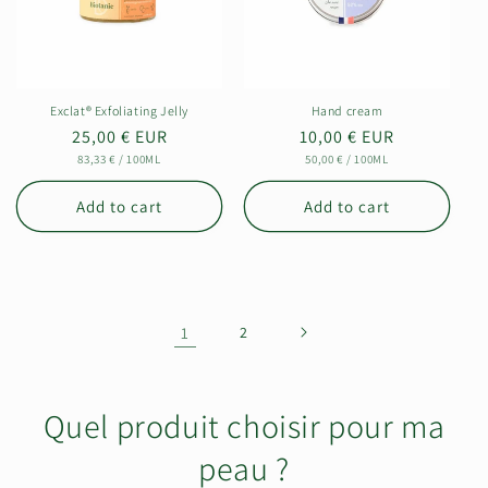
Exclat® Exfoliating Jelly
Hand cream
Regular
25,00 € EUR
Regular
10,00 € EUR
UNIT
PER
UNIT
PER
price
83,33 €
/
100ML
price
50,00 €
/
100ML
PRICE
PRICE
Add to cart
Add to cart
1
2
Quel produit choisir pour ma
peau ?