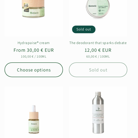
Sold out
Hydrapaise® cream
The deodorant that sparks debate
Regular
From 30,00 € EUR
Regular
12,00 € EUR
UNIT
PER
UNIT
PER
price
100,00 €
/
100ML
price
60,00 €
/
100ML
PRICE
PRICE
Choose options
Sold out