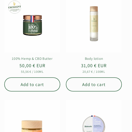
100% Hemp & CBD Butter
Body lotion
Regular
50,00 € EUR
Regular
31,00 € EUR
UNIT
PER
UNIT
PER
price
55,56 €
/
100ML
price
20,67 €
/
100ML
PRICE
PRICE
Add to cart
Add to cart