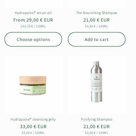
Hydrapaise® serum oil
The Nourishing Shampoo
Regular
From 29,00 € EUR
Regular
21,00 € EUR
UNIT
PER
UNIT
PER
price
193,33 €
/
100ML
price
10,50 €
/
100ML
PRICE
PRICE
Choose options
Add to cart
Hydrapaise® cleansing jelly
Purifying Shampoo
Regular
33,00 € EUR
Regular
21,00 € EUR
UNIT
PER
UNIT
PER
price
33,00 €
/
100ML
price
10,50 €
/
100ML