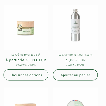
La Crème Hydrapaise®
Le Shampoing Nourrissant
Prix
À partir de 30,00 € EUR
Prix
21,00 € EUR
habituel
PRIX
PAR
habituel
PRIX
PAR
100,00 €
/
100ML
10,50 €
/
100ML
UNITAIRE
UNITAIRE
Choisir des options
Ajouter au panier