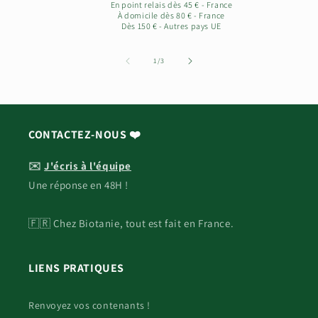
En point relais dès 45 € - France
À domicile dès 80 € - France
Dès 150 € - Autres pays UE
de
1
/
3
CONTACTEZ-NOUS ❤️
✉️
J'écris à l'équipe
Une réponse en 48H !
🇫🇷 Chez Biotanie, tout est fait en France.
LIENS PRATIQUES
Renvoyez vos contenants !