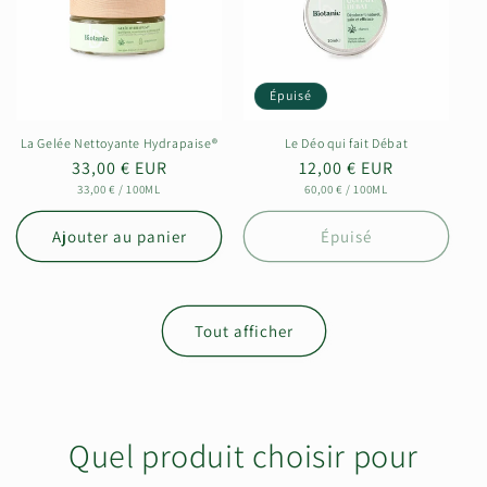
Épuisé
La Gelée Nettoyante Hydrapaise®
Le Déo qui fait Débat
Prix
33,00 € EUR
Prix
12,00 € EUR
habituel
PRIX
PAR
habituel
PRIX
PAR
33,00 €
/
100ML
60,00 €
/
100ML
UNITAIRE
UNITAIRE
Ajouter au panier
Épuisé
Tout afficher
Quel produit choisir pour