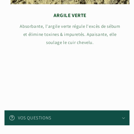
ARGILE VERTE
Absorbante, l'argile verte régule l'excès de sébum
et élimine toxines & impuretés. Apaisante, elle
soulage le cuir chevelu.
C
o
VOS QUESTIONS
n
t