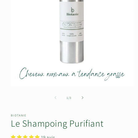
de
1
/
3
BIOTANIE
Le Shampoing Purifiant
19 avis