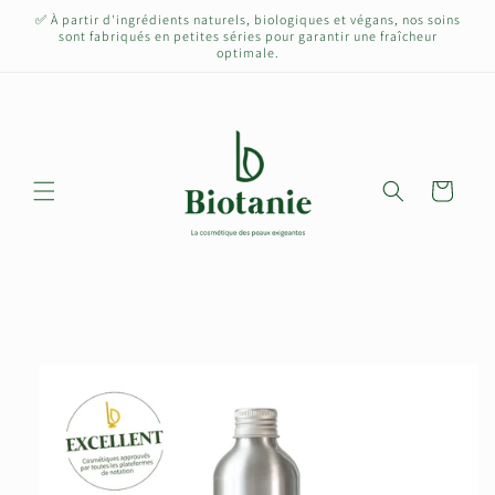
et
✅ À partir d'ingrédients naturels, biologiques et végans, nos soins
passer
sont fabriqués en petites séries pour garantir une fraîcheur
au
optimale.
contenu
Panier
Passer aux
informations
produits