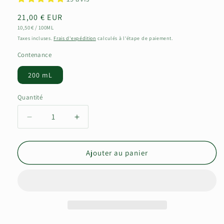
Prix
21,00 € EUR
PRIX
PAR
habituel
10,50 €
/
100ML
UNITAIRE
Taxes incluses.
Frais d'expédition
calculés à l'étape de paiement.
Contenance
200 mL
Quantité
Réduire
Augmenter
la
la
quantité
quantité
de
de
Ajouter au panier
Le
Le
Shampoing
Shampoing
Purifiant
Purifiant