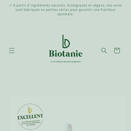
et
✅ À partir d'ingrédients naturels, biologiques et végans, nos soins
passer
sont fabriqués en petites séries pour garantir une fraîcheur
au
optimale.
contenu
Panier
Passer aux
informations
produits