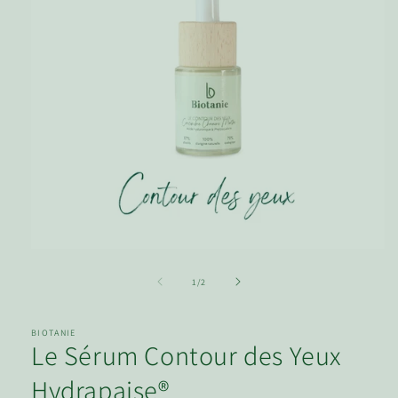
de
1
/
2
BIOTANIE
Le Sérum Contour des Yeux
Hydrapaise®