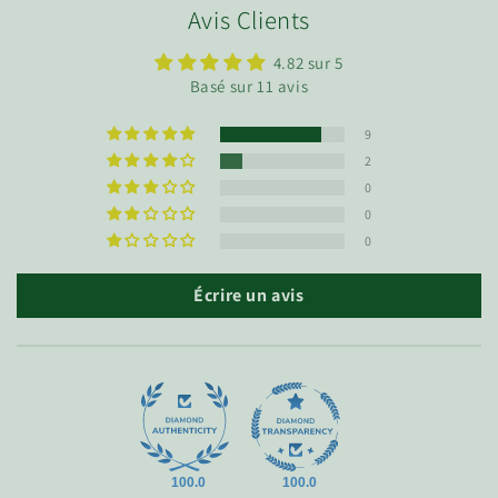
Avis Clients
u
r
4.82 sur 5
é
Basé sur 11 avis
d
u
9
c
2
t
0
0
i
0
b
l
Écrire un avis
e
100.0
100.0