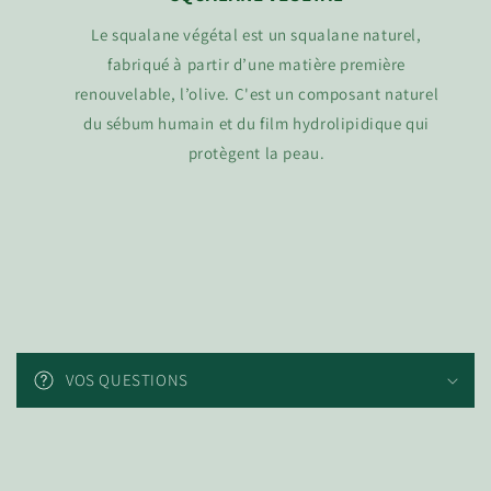
Le squalane végétal est un squalane naturel,
fabriqué à partir d’une matière première
renouvelable, l’olive. C'est un composant naturel
du sébum humain et du film hydrolipidique qui
protègent la peau.
C
o
VOS QUESTIONS
n
t
e
n