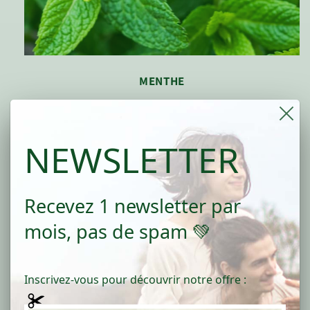
MENTHE
La menthe est tonifiante et décongestionnante, elle
rafraîchit et vivifie tous les types de peau. La
NEWSLETTER
menthe est riche en fer, ce qui permet notamment
le transport de l'oxygène, qui joue un rôle dans la
fabrication de nouvelles cellules.
Recevez 1 newsletter par
mois, pas de spam 💚
Inscrivez-vous pour découvrir notre offre :