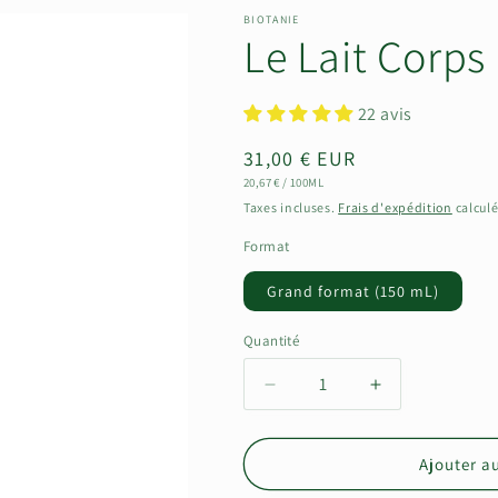
BIOTANIE
Le Lait Corps
22 avis
Prix
31,00 € EUR
PRIX
PAR
20,67 €
/
100ML
habituel
UNITAIRE
Taxes incluses.
Frais d'expédition
calculé
Format
Grand format (150 mL)
Quantité
Réduire
Augmenter
la
la
quantité
quantité
de
de
Ajouter a
Le
Le