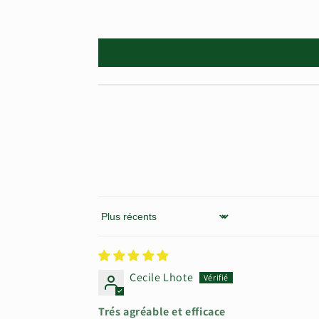
t
i
b
l
e
Sort by
Cecile Lhote
Trés agréable et efficace