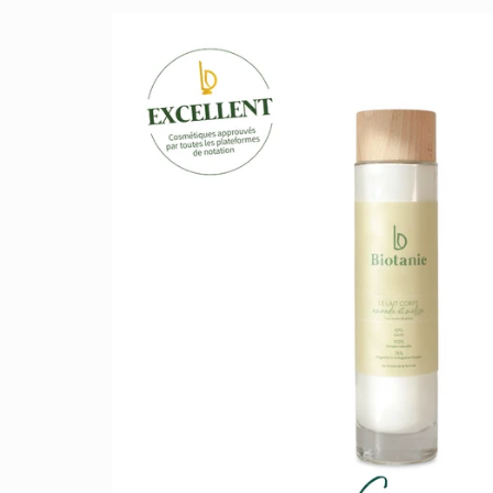
Passer aux
informations
produits