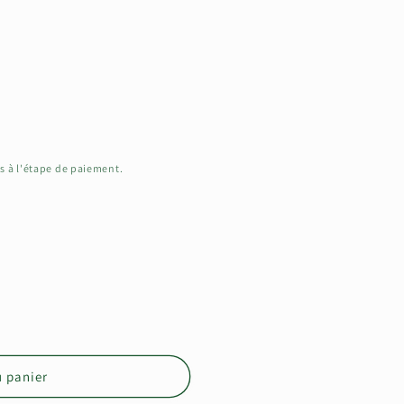
i
o
n
s à l'étape de paiement.
u panier