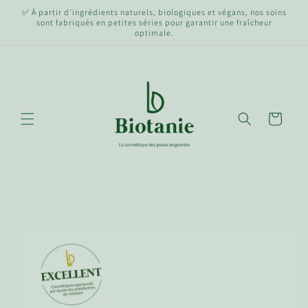
et
✅ À partir d'ingrédients naturels, biologiques et végans, nos soins
passer
sont fabriqués en petites séries pour garantir une fraîcheur
au
optimale.
contenu
Panier
Passer aux
informations
produits