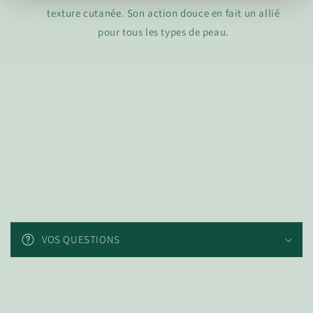
texture cutanée. Son action douce en fait un allié
pour tous les types de peau.
C
o
VOS QUESTIONS
n
t
e
n