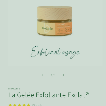
de
1
/
2
BIOTANIE
La Gelée Exfoliante Exclat®
13 avis