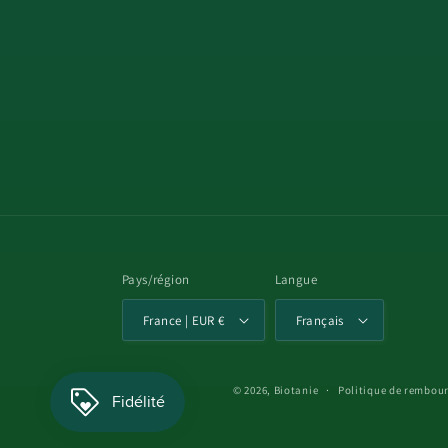
Pays/région
Langue
France | EUR €
Français
© 2026,
Biotanie
Politique de rembou