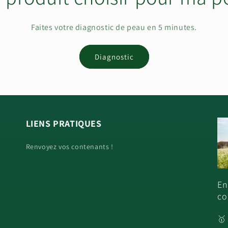
Faites votre diagnostic de peau en 5 minutes.
Diagnostic
LIENS PRATIQUES
Renvoyez vos contenants !
En
co
🥇