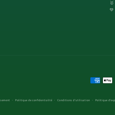
🥇
💚
Moyens
de
paiement
rsement
Politique de confidentialité
Conditions d’utilisation
Politique d’ex